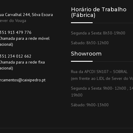
Horário de Trabalho
ua Carvalhal 244, Silva Escura
(Fábrica)
ever do Vouga
351 913 479 776
Segunda a Sexta: 8h30-19h00
Chamada para a rede móvel
Sabado: 8h30-12h00
acional)
Showroom
351 234 012 662
Chamada para a rede fixa
acional)
Rua da APCDI SN107 – SOBRAL
(em frente ao LIDL de Sever do V
rcamentos@caixipedro.pt
Segunda a Sexta: 9h00- 12h00 , 1
19h00
Sábado: 9h00-13h00