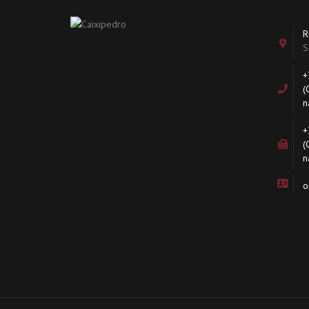
R
S
+
(
n
+
(
n
o