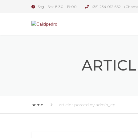
Seg - Sex: 8:30 - 19:00
+351 234 012 662 - (Chamad
ARTICL
home
articles posted by admin_cp