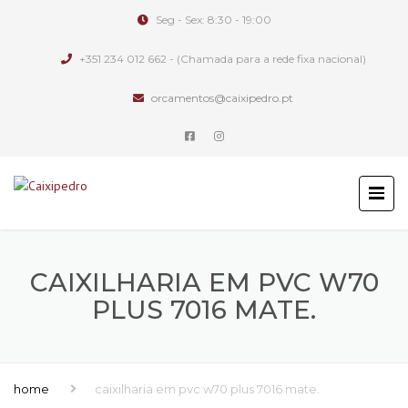
Seg - Sex: 8:30 - 19:00
+351 234 012 662 - (Chamada para a rede fixa nacional)
orcamentos@caixipedro.pt
CAIXILHARIA EM PVC W70
PLUS 7016 MATE.
home
caixilharia em pvc w70 plus 7016 mate.