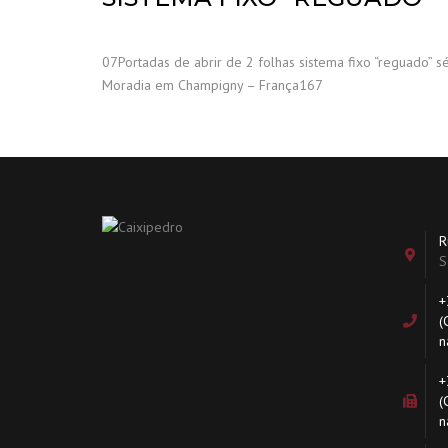
07Portadas de abrir de 2 folhas sistema fixo “reguado” 
Moradia em Champigny – França167
R
S
+
(
n
+
(
n