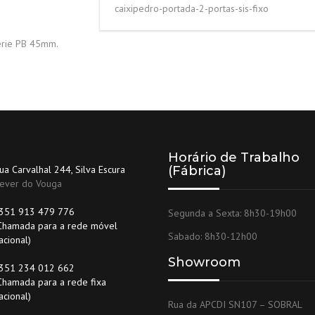
caixipedro-portada-2-portas-sis-fixo
série PB 45mm.
Horário de Trabalho
ua Carvalhal 244, Silva Escura
(Fábrica)
ever do Vouga
351 913 479 776
Segunda a Sexta: 8h30-19h00
Chamada para a rede móvel
Sabado: 8h30-12h00
acional)
Showroom
351 234 012 662
Chamada para a rede fixa
acional)
Rua da APCDI SN107 – SOBRAL