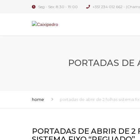
Seg - Sex: 8:30 - 19:00
+351 234 012 662 - (Chamad
PORTADAS DE A
home
portadas de abrir de 2 folhas sistema f
PORTADAS DE ABRIR DE 2
SISTEMA FIXO “REGUADO”