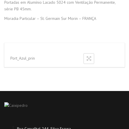
Portadas em Alumínio Lacado 5024 com Ventilação Permanente,
série PB 45mm.
Moradia Particular – St. Germain Sur Morin – FRANÇA
Port_Azul_prin
Rua Carvalhal 244, Silva Escura