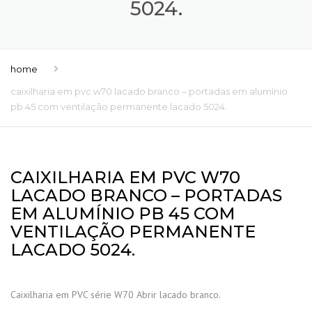
5024.
home
caixilharia em pvc w70 lacado branco – portadas em alumínio
pb 45 com ventilação permanente lacado 5024.
CAIXILHARIA EM PVC W70
LACADO BRANCO – PORTADAS
EM ALUMÍNIO PB 45 COM
VENTILAÇÃO PERMANENTE
LACADO 5024.
Caixilharia em PVC série W70 Abrir lacado branco.